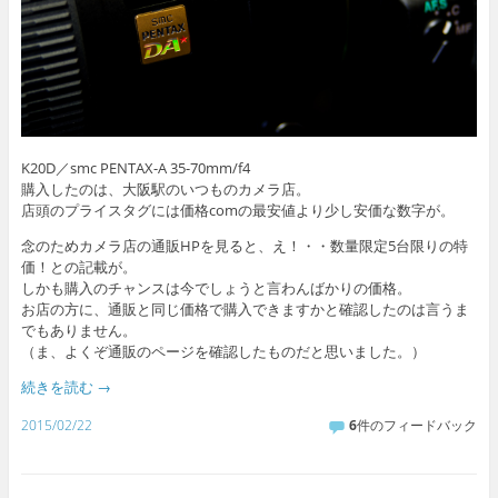
K20D／smc PENTAX-A 35-70mm/f4
購入したのは、大阪駅のいつものカメラ店。
店頭のプライスタグには価格comの最安値より少し安価な数字が。
念のためカメラ店の通販HPを見ると、え！・・数量限定5台限りの特
価！との記載が。
しかも購入のチャンスは今でしょうと言わんばかりの価格。
お店の方に、通販と同じ価格で購入できますかと確認したのは言うま
でもありません。
（ま、よくぞ通販のページを確認したものだと思いました。）
続きを読む
→
2015/02/22
6
件のフィードバック