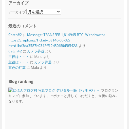
アーカイブ
アーカイブ
最近のコメント
Catch#2
に
Message; TRANSFER 1,814945 BTC. Withdraw =>
https://graph.org/Ticket--58146-05-02?
hs=d1bd3da3587b0342ff12d806f6d5f542&
より
Catch#2
に
カメラ夢遊
より
主役は・・・
に
Malu
より
主役は・・・
に
カメラ夢遊
より
五色の紅葉
に
Malu
より
Blog ranking
ブログラン
キングに参加しています。 ↑ポチっと押していただくと、今後の励みに
なります。