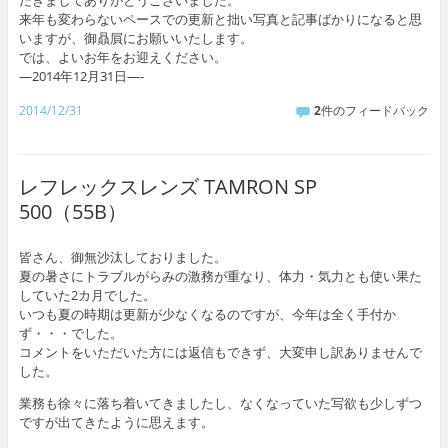
だきましてありがとうございました。
来年も変わらないペースでの更新と拙い写真と記事ばかりになると思
いますが、御贔屓にお願いいたします。
では、よいお年をお迎えください。
—2014年12月31日—-
2014/12/31
2
件のフィードバック
レフレックスレンズ TAMRON SP
500（55B）
皆さん、御無沙汰しておりました。
夏の暑さにトラブルがらみの激務が重なり、体力・気力とも使い果た
していた2カ月でした。
いつも夏の時期は更新が少なくなるのですが、今年は全く手付か
ず・・・でした。
コメントをいただいた方には返信もできず、大変申し訳ありませんで
した。
業務も徐々に落ち着いてきましたし、なくなっていた写欲も少しずつ
ですが出てきたように思えます。