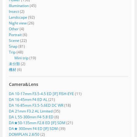
Illumination
(45)
Insect
(2)
Landscape
(92)
Night view
(26)
Other
(4)
Portrait
(6)
Scene
(22)
Snap
(81)
Trip
(48)
Mini trip
(19)
未分類
(2)
機材
(6)
Camera&Lens
DA 10-17mm F3.5-4.5 ED [IF] FISH-EYE
(11)
DA 16-45mm F4 ED AL
(21)
DA 16-85mm F3.5-5.6ED DC WR
(18)
DA 21mm F3.2 AL Limited
(35)
DA L 55-300mm F4-5.8 ED
(6)
DA★50-135mm F2.8 ED [IF] SDM
(21)
DA★ 300mm F4 ED [IF] SDM
(39)
DOMIPLAN 2.8/50
(2)