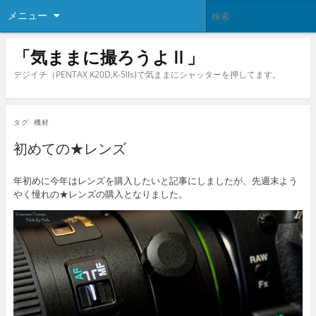
メニュー
「気ままに撮ろうよⅡ」
デジイチ（PENTAX K20D,K-5lls)で気ままにシャッターを押してます。
タグ:
機材
初めての★レンズ
年初めに今年はレンズを購入したいと記事にしましたが、先週末よう
やく憧れの★レンズの購入となりました。