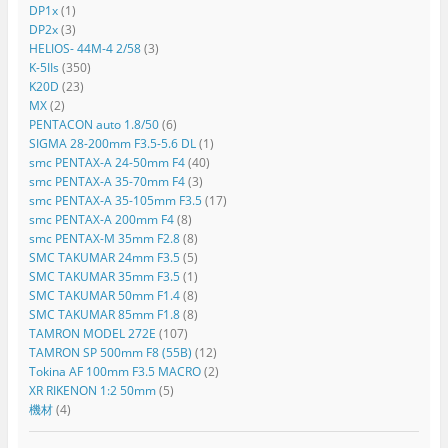
DP1x
(1)
DP2x
(3)
HELIOS- 44M-4 2/58
(3)
K-5IIs
(350)
K20D
(23)
MX
(2)
PENTACON auto 1.8/50
(6)
SIGMA 28-200mm F3.5-5.6 DL
(1)
smc PENTAX-A 24-50mm F4
(40)
smc PENTAX-A 35-70mm F4
(3)
smc PENTAX-A 35-105mm F3.5
(17)
smc PENTAX-A 200mm F4
(8)
smc PENTAX-M 35mm F2.8
(8)
SMC TAKUMAR 24mm F3.5
(5)
SMC TAKUMAR 35mm F3.5
(1)
SMC TAKUMAR 50mm F1.4
(8)
SMC TAKUMAR 85mm F1.8
(8)
TAMRON MODEL 272E
(107)
TAMRON SP 500mm F8 (55B)
(12)
Tokina AF 100mm F3.5 MACRO
(2)
XR RIKENON 1:2 50mm
(5)
機材
(4)