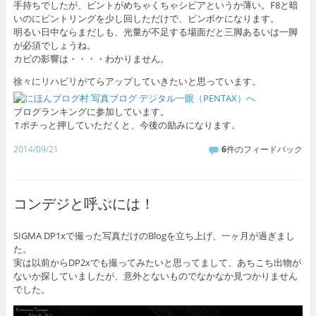
手持ちでしたが、ピントがめちゃくちゃシビアというか薄い。F8と暗
いのにピントリングを少し回しただけで、ピンボケになります。
明るい日中ならまだしも、光量が不足する場面だと三脚あるいは一脚
が必須でしょうね。
カビの影響は・・・・わかりません。
徐々にリハビリがてらアップしていきたいと思っています。
ブログランキングに参加しています。
↑ポチっと押していただくと、今後の励みになります。
2014/09/21
6
件のフィードバック
コンデジと呼ぶには！
SIGMA DP1xで撮った写真だけのBlogを立ち上げ、一ヶ月が過ぎまし
た。
実は以前からDP2xでも撮ってみたいと思ってまして、あちこち出物が
ないか探していましたが、意外とないものでなかなか見つかりません
でした。