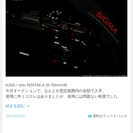
K20D／smc PENTAX-A 35-70mm/f4
今月オークションで、なんとか想定範囲内の金額で入手。
使用に伴うコスレはありましたが、使用には問題ない程度でした。
続きを読む
→
2014/04/29
2
件のフィードバック