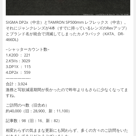
SIGMA DP2x（中古）とTAMRON SP500mm レフレックス（中古）。
それにジャンクレンズが4本（すでに持っているレンズのRevアップ）
とブランド名が統合で消滅してしまったカメラバック（KATA、DR-
466DL)
–シャッターカウント数–
1.K20D ： 221
2.K5IIs：3029
3.DP1X ： 115
4.DP2x ： 559
——————-
合計：3,924
激務と写欲減退期間が長かったので昨年よりもさらに少なくなってま
すね。
ご訪問のべ数（旧含め）
約40,000（旧：28,900、新：11,100）
記事数：98（旧：16、新：82）
相変わらずの気ままな更新にも関わらず、多くの方々のご訪問をいた