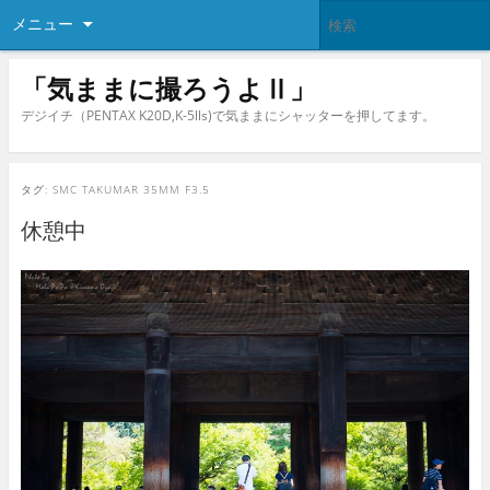
メニュー
「気ままに撮ろうよⅡ」
デジイチ（PENTAX K20D,K-5lls)で気ままにシャッターを押してます。
タグ:
SMC TAKUMAR 35MM F3.5
休憩中