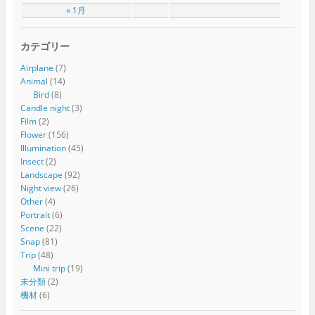
« 1月
カテゴリー
Airplane
(7)
Animal
(14)
Bird
(8)
Candle night
(3)
Film
(2)
Flower
(156)
Illumination
(45)
Insect
(2)
Landscape
(92)
Night view
(26)
Other
(4)
Portrait
(6)
Scene
(22)
Snap
(81)
Trip
(48)
Mini trip
(19)
未分類
(2)
機材
(6)