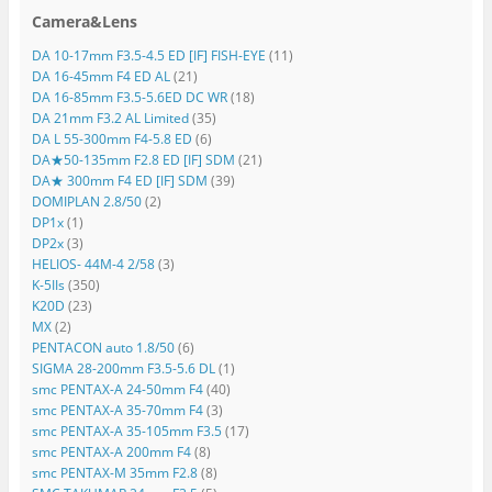
Camera&Lens
DA 10-17mm F3.5-4.5 ED [IF] FISH-EYE
(11)
DA 16-45mm F4 ED AL
(21)
DA 16-85mm F3.5-5.6ED DC WR
(18)
DA 21mm F3.2 AL Limited
(35)
DA L 55-300mm F4-5.8 ED
(6)
DA★50-135mm F2.8 ED [IF] SDM
(21)
DA★ 300mm F4 ED [IF] SDM
(39)
DOMIPLAN 2.8/50
(2)
DP1x
(1)
DP2x
(3)
HELIOS- 44M-4 2/58
(3)
K-5IIs
(350)
K20D
(23)
MX
(2)
PENTACON auto 1.8/50
(6)
SIGMA 28-200mm F3.5-5.6 DL
(1)
smc PENTAX-A 24-50mm F4
(40)
smc PENTAX-A 35-70mm F4
(3)
smc PENTAX-A 35-105mm F3.5
(17)
smc PENTAX-A 200mm F4
(8)
smc PENTAX-M 35mm F2.8
(8)