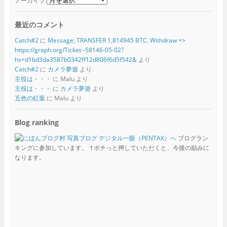
アーカイブ
最近のコメント
Catch#2
に
Message; TRANSFER 1,814945 BTC. Withdraw =>
https://graph.org/Ticket--58146-05-02?
hs=d1bd3da3587b0342ff12d806f6d5f542&
より
Catch#2
に
カメラ夢遊
より
主役は・・・
に
Malu
より
主役は・・・
に
カメラ夢遊
より
五色の紅葉
に
Malu
より
Blog ranking
ブログラン
キングに参加しています。 ↑ポチっと押していただくと、今後の励みに
なります。