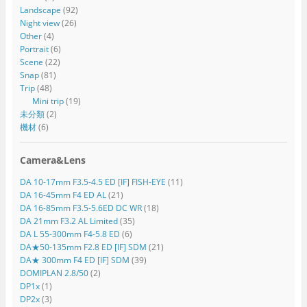
Landscape
(92)
Night view
(26)
Other
(4)
Portrait
(6)
Scene
(22)
Snap
(81)
Trip
(48)
Mini trip
(19)
未分類
(2)
機材
(6)
Camera&Lens
DA 10-17mm F3.5-4.5 ED [IF] FISH-EYE
(11)
DA 16-45mm F4 ED AL
(21)
DA 16-85mm F3.5-5.6ED DC WR
(18)
DA 21mm F3.2 AL Limited
(35)
DA L 55-300mm F4-5.8 ED
(6)
DA★50-135mm F2.8 ED [IF] SDM
(21)
DA★ 300mm F4 ED [IF] SDM
(39)
DOMIPLAN 2.8/50
(2)
DP1x
(1)
DP2x
(3)