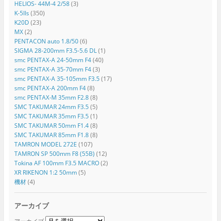
HELIOS- 44M-4 2/58
(3)
K-5IIs
(350)
K20D
(23)
MX
(2)
PENTACON auto 1.8/50
(6)
SIGMA 28-200mm F3.5-5.6 DL
(1)
smc PENTAX-A 24-50mm F4
(40)
smc PENTAX-A 35-70mm F4
(3)
smc PENTAX-A 35-105mm F3.5
(17)
smc PENTAX-A 200mm F4
(8)
smc PENTAX-M 35mm F2.8
(8)
SMC TAKUMAR 24mm F3.5
(5)
SMC TAKUMAR 35mm F3.5
(1)
SMC TAKUMAR 50mm F1.4
(8)
SMC TAKUMAR 85mm F1.8
(8)
TAMRON MODEL 272E
(107)
TAMRON SP 500mm F8 (55B)
(12)
Tokina AF 100mm F3.5 MACRO
(2)
XR RIKENON 1:2 50mm
(5)
機材
(4)
アーカイブ