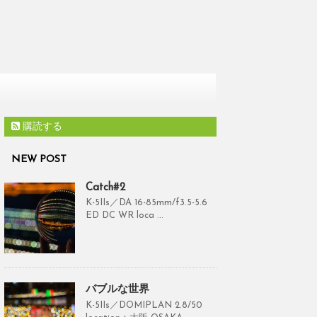
購読する
NEW POST
Catch#2
K-5IIs／DA 16-85mm/f3.5-5.6
ED DC WR loca ...
バブルな世界
K-5IIs／DOMIPLAN 2.8/50