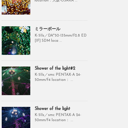
location：大阪-OSAKA ...
ミラーボール
K-5IIs／DA*50-135mm/f2.8 ED
[IF] SDM loca ...
Shower of the light#2
K-5IIs／smc PENTAX-A 24-
50mm/f4 location： ...
Shower of the light
K-5IIs／smc PENTAX-A 24-
50mm/f4 location： ...