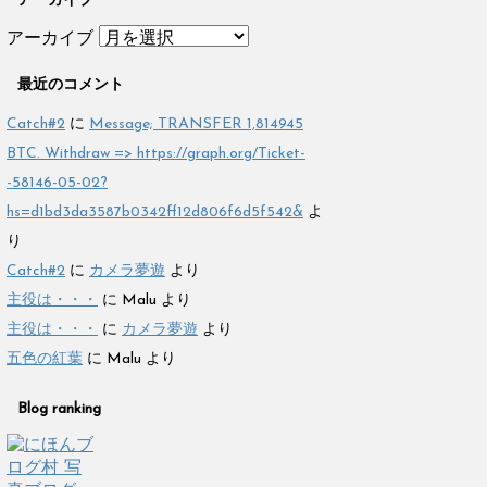
アーカイブ
アーカイブ
最近のコメント
Catch#2
に
Message; TRANSFER 1,814945
BTC. Withdraw => https://graph.org/Ticket-
-58146-05-02?
hs=d1bd3da3587b0342ff12d806f6d5f542&
よ
り
Catch#2
に
カメラ夢遊
より
主役は・・・
に
Malu
より
主役は・・・
に
カメラ夢遊
より
五色の紅葉
に
Malu
より
Blog ranking