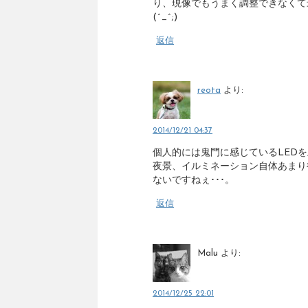
り、現像でもうまく調整できなくて
(^_^;)
返信
reota
より:
2014/12/21 04:37
個人的には鬼門に感じているLED
夜景、イルミネーション自体あまり
ないですねぇ･･･。
返信
Malu
より:
2014/12/25 22:01