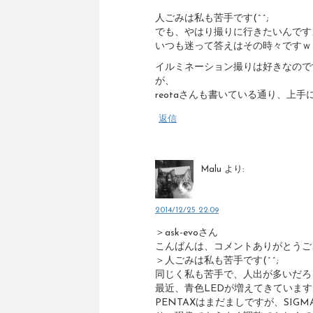
人ごみは私も苦手です(^^;
でも、やはり撮りに行きたいんです
いつも迷って答えはその時々ですｗ
イルミネーション撮りは好きなので
が、
reotaさんも書いている通り、上
返信
Malu
より:
2014/12/25 22:09
＞ask-evoさん
こんばんは、コメントありがとうご
＞人ごみは私も苦手です(^^;
同じく私も苦手で、人出が多いだろ
最近、青色LEDが増えてきていま
PENTAXはまだましですが、SI