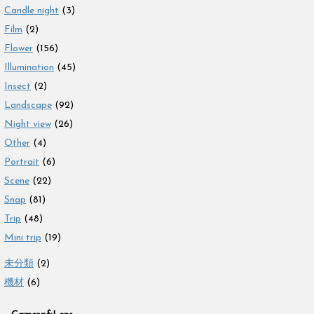
Candle night
(3)
Film
(2)
Flower
(156)
Illumination
(45)
Insect
(2)
Landscape
(92)
Night view
(26)
Other
(4)
Portrait
(6)
Scene
(22)
Snap
(81)
Trip
(48)
Mini trip
(19)
未分類
(2)
機材
(6)