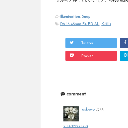
↑ポチっと押していただくと、今後の励
-
Illumination
,
Snap
-
DA 16-45mm F4 ED AL
,
K-5IIs
Twitter
B!
Pocket
comment
ask-evo
より:
2014/12/23 13:59