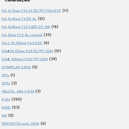
Camera&Lens
(11)
DA 10-17mm F3.5-4.5 ED [IF] FISH-EYE
(21)
DA 16-45mm F4 ED AL
(18)
DA 16-85mm F3.5-5.6ED DC WR
(35)
DA 21mm F3.2 AL Limited
(6)
DA L 55-300mm F4-5.8 ED
(21)
DA★50-135mm F2.8 ED [IF] SDM
(39)
DA★ 300mm F4 ED [IF] SDM
(2)
DOMIPLAN 2.8/50
(1)
DP1x
(3)
DP2x
(3)
HELIOS- 44M-4 2/58
(350)
K-5IIs
(23)
K20D
(2)
MX
(6)
PENTACON auto 1.8/50