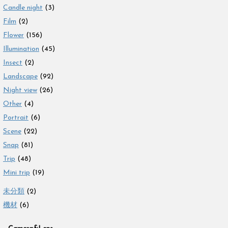
Candle night
(3)
Film
(2)
Flower
(156)
Illumination
(45)
Insect
(2)
Landscape
(92)
Night view
(26)
Other
(4)
Portrait
(6)
Scene
(22)
Snap
(81)
Trip
(48)
Mini trip
(19)
未分類
(2)
機材
(6)