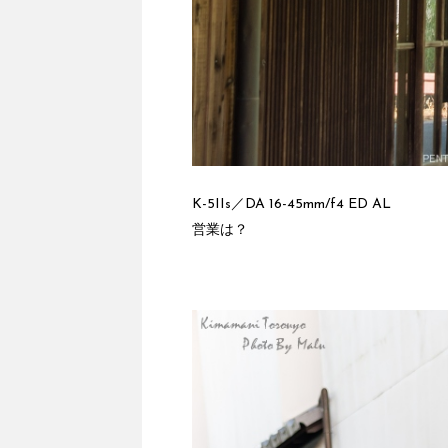
K-5IIs／DA 16-45mm/f4 ED AL
営業は？