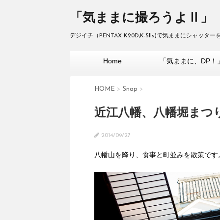
「気ままに撮ろうよⅡ」
デジイチ（PENTAX K20D,K-5lls)で気ままにシャッ
Home
「気ままに、DP！
HOME
>
Snap
>
近江八幡、八幡堀まつり
2014/09/27
八幡山を降り、食事と町並みを散策です