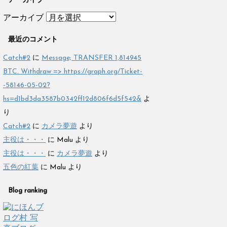
アーカイブ
アーカイブ
最近のコメント
Catch#2
に
Message; TRANSFER 1,814945
BTC. Withdraw => https://graph.org/Ticket-
-58146-05-02?
hs=d1bd3da3587b0342ff12d806f6d5f542&
よ
り
Catch#2
に
カメラ夢遊
より
主役は・・・
に
Malu
より
主役は・・・
に
カメラ夢遊
より
五色の紅葉
に
Malu
より
Blog ranking