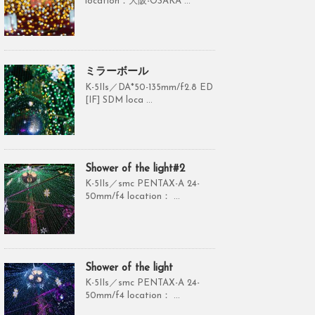
location：大阪-OSAKA ...
ミラーボール
K-5IIs／DA*50-135mm/f2.8 ED
[IF] SDM loca ...
Shower of the light#2
K-5IIs／smc PENTAX-A 24-
50mm/f4 location： ...
Shower of the light
K-5IIs／smc PENTAX-A 24-
50mm/f4 location： ...