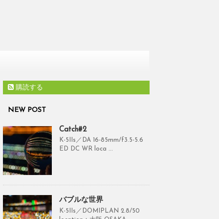
購読する
NEW POST
Catch#2
K-5IIs／DA 16-85mm/f3.5-5.6
ED DC WR loca ...
バブルな世界
K-5IIs／DOMIPLAN 2.8/50