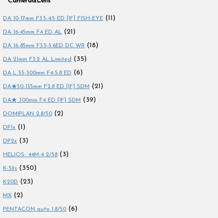
Camera&Lens
(11)
DA 10-17mm F3.5-4.5 ED [IF] FISH-EYE
(21)
DA 16-45mm F4 ED AL
(18)
DA 16-85mm F3.5-5.6ED DC WR
(35)
DA 21mm F3.2 AL Limited
(6)
DA L 55-300mm F4-5.8 ED
(21)
DA★50-135mm F2.8 ED [IF] SDM
(39)
DA★ 300mm F4 ED [IF] SDM
(2)
DOMIPLAN 2.8/50
(1)
DP1x
(3)
DP2x
(3)
HELIOS- 44M-4 2/58
(350)
K-5IIs
(23)
K20D
(2)
MX
(6)
PENTACON auto 1.8/50