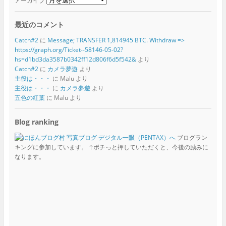
アーカイブ
最近のコメント
Catch#2
に
Message; TRANSFER 1,814945 BTC. Withdraw =>
https://graph.org/Ticket--58146-05-02?
hs=d1bd3da3587b0342ff12d806f6d5f542&
より
Catch#2
に
カメラ夢遊
より
主役は・・・
に
Malu
より
主役は・・・
に
カメラ夢遊
より
五色の紅葉
に
Malu
より
Blog ranking
ブログラン
キングに参加しています。 ↑ポチっと押していただくと、今後の励みに
なります。