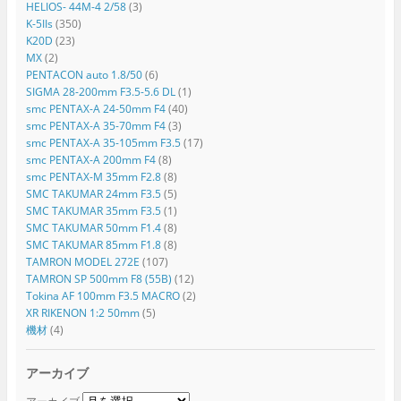
HELIOS- 44M-4 2/58
(3)
K-5IIs
(350)
K20D
(23)
MX
(2)
PENTACON auto 1.8/50
(6)
SIGMA 28-200mm F3.5-5.6 DL
(1)
smc PENTAX-A 24-50mm F4
(40)
smc PENTAX-A 35-70mm F4
(3)
smc PENTAX-A 35-105mm F3.5
(17)
smc PENTAX-A 200mm F4
(8)
smc PENTAX-M 35mm F2.8
(8)
SMC TAKUMAR 24mm F3.5
(5)
SMC TAKUMAR 35mm F3.5
(1)
SMC TAKUMAR 50mm F1.4
(8)
SMC TAKUMAR 85mm F1.8
(8)
TAMRON MODEL 272E
(107)
TAMRON SP 500mm F8 (55B)
(12)
Tokina AF 100mm F3.5 MACRO
(2)
XR RIKENON 1:2 50mm
(5)
機材
(4)
アーカイブ