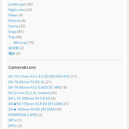
Landscape
(92)
Night view
(26)
Other
(4)
Portrait
(6)
Scene
(22)
Snap
(81)
Trip
(48)
Mini trip
(19)
未分類
(2)
機材
(6)
Camera&Lens
DA 10-17mm F3.5-4.5 ED [IF] FISH-EYE
(11)
DA 16-45mm F4 ED AL
(21)
DA 16-85mm F3.5-5.6ED DC WR
(18)
DA 21mm F3.2 AL Limited
(35)
DA L 55-300mm F4-5.8 ED
(6)
DA★50-135mm F2.8 ED [IF] SDM
(21)
DA★ 300mm F4 ED [IF] SDM
(39)
DOMIPLAN 2.8/50
(2)
DP1x
(1)
DP2x
(3)