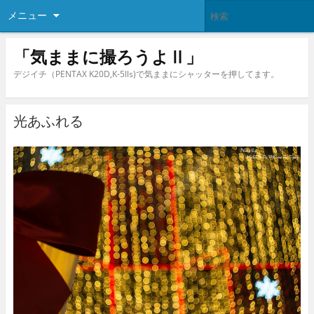
メニュー
「気ままに撮ろうよⅡ」
デジイチ（PENTAX K20D,K-5lls)で気ままにシャッターを押してます。
光あふれる