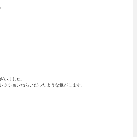
。
ざいました。
レクションねらいだったような気がします。