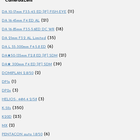
Camera&Lens
(11)
DA 10-17mm F3.5-4.5 ED [IF] FISH-EYE
(21)
DA 16-45mm F4 ED AL
(18)
DA 16-85mm F3.5-5.6ED DC WR
(35)
DA 21mm F3.2 AL Limited
(6)
DA L 55-300mm F4-5.8 ED
(21)
DA★50-135mm F2.8 ED [IF] SDM
(39)
DA★ 300mm F4 ED [IF] SDM
(2)
DOMIPLAN 2.8/50
(1)
DP1x
(3)
DP2x
(3)
HELIOS- 44M-4 2/58
(350)
K-5IIs
(23)
K20D
(2)
MX
(6)
PENTACON auto 1.8/50