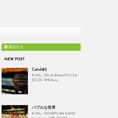
購読する
NEW POST
Catch#2
K-5IIs／DA 16-85mm/f3.5-5.6
ED DC WR loca ...
バブルな世界
K-5IIs／DOMIPLAN 2.8/50