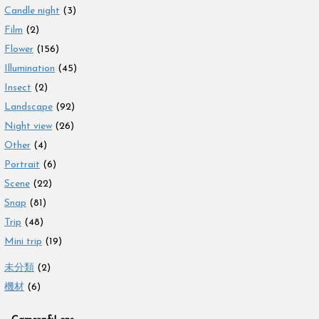
Candle night
(3)
Film
(2)
Flower
(156)
Illumination
(45)
Insect
(2)
Landscape
(92)
Night view
(26)
Other
(4)
Portrait
(6)
Scene
(22)
Snap
(81)
Trip
(48)
Mini trip
(19)
未分類
(2)
機材
(6)