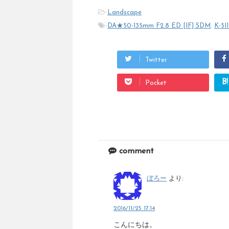
-
Landscape
-
DA★50-135mm F2.8 ED [IF] SDM
,
K-5II
Twitter
B!
Pocket
comment
ぼろー
より:
2016/11/25 17:14
こんにちは。