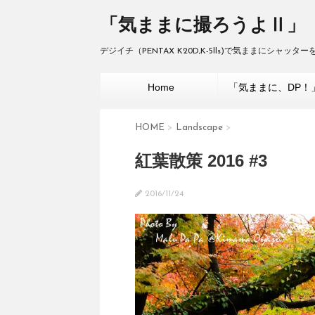
「気ままに撮ろうよⅡ」
デジイチ（PENTAX K20D,K-5lls)で気ままにシャッ
Home
「気ままに、DP！
HOME
>
Landscape
>
紅葉散策 2016 #3
2016/11/24