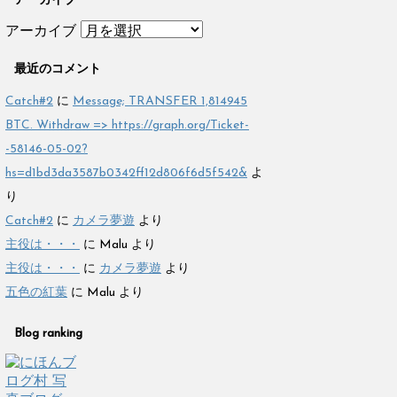
アーカイブ
アーカイブ
最近のコメント
Catch#2
に
Message; TRANSFER 1,814945
BTC. Withdraw => https://graph.org/Ticket-
-58146-05-02?
hs=d1bd3da3587b0342ff12d806f6d5f542&
よ
り
Catch#2
に
カメラ夢遊
より
主役は・・・
に
Malu
より
主役は・・・
に
カメラ夢遊
より
五色の紅葉
に
Malu
より
Blog ranking