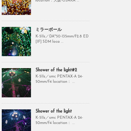
location：大阪-OSAKA ...
ミラーボール
K-5IIs／DA*50-135mm/f2.8 ED
[IF] SDM loca ...
Shower of the light#2
K-5IIs／smc PENTAX-A 24-
50mm/f4 location： ...
Shower of the light
K-5IIs／smc PENTAX-A 24-
50mm/f4 location： ...