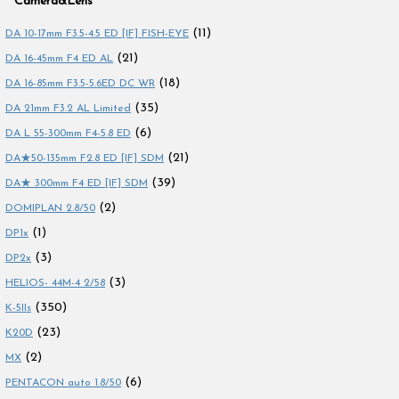
Camera&Lens
(11)
DA 10-17mm F3.5-4.5 ED [IF] FISH-EYE
(21)
DA 16-45mm F4 ED AL
(18)
DA 16-85mm F3.5-5.6ED DC WR
(35)
DA 21mm F3.2 AL Limited
(6)
DA L 55-300mm F4-5.8 ED
(21)
DA★50-135mm F2.8 ED [IF] SDM
(39)
DA★ 300mm F4 ED [IF] SDM
(2)
DOMIPLAN 2.8/50
(1)
DP1x
(3)
DP2x
(3)
HELIOS- 44M-4 2/58
(350)
K-5IIs
(23)
K20D
(2)
MX
(6)
PENTACON auto 1.8/50