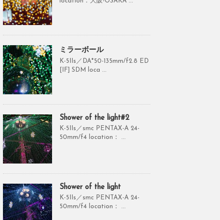
location：大阪-OSAKA ...
ミラーボール
K-5IIs／DA*50-135mm/f2.8 ED
[IF] SDM loca ...
Shower of the light#2
K-5IIs／smc PENTAX-A 24-
50mm/f4 location： ...
Shower of the light
K-5IIs／smc PENTAX-A 24-
50mm/f4 location： ...