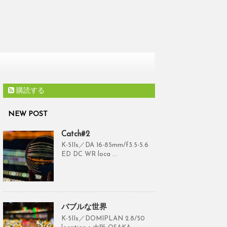
購読する
NEW POST
Catch#2
K-5IIs／DA 16-85mm/f3.5-5.6
ED DC WR loca ...
バブルな世界
K-5IIs／DOMIPLAN 2.8/50