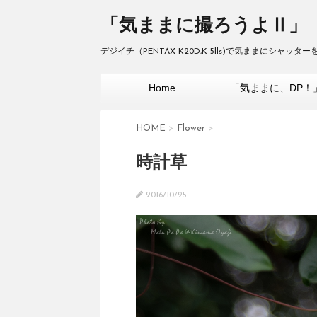
「気ままに撮ろうよⅡ」
デジイチ（PENTAX K20D,K-5lls)で気ままにシャッ
Home
「気ままに、DP！
HOME
>
Flower
>
時計草
2016/10/25