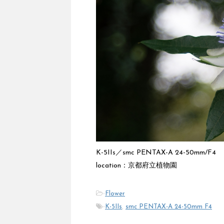
K-5IIs／smc PENTAX-A 24-50mm/F4
location：京都府立植物園
-
Flower
-
K-5IIs
,
smc PENTAX-A 24-50mm F4