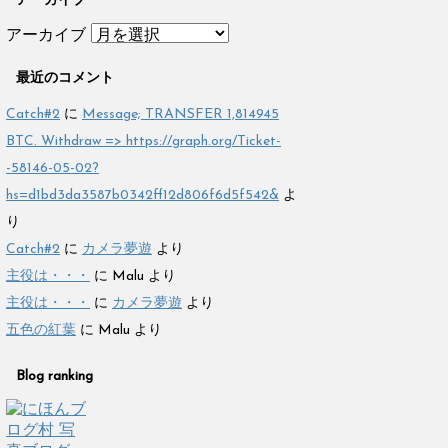
アーカイブ
アーカイブ
最近のコメント
Catch#2
に
Message; TRANSFER 1,814945
BTC. Withdraw => https://graph.org/Ticket-
-58146-05-02?
hs=d1bd3da3587b0342ff12d806f6d5f542&
よ
り
Catch#2
に
カメラ夢遊
より
主役は・・・
に
Malu
より
主役は・・・
に
カメラ夢遊
より
五色の紅葉
に
Malu
より
Blog ranking