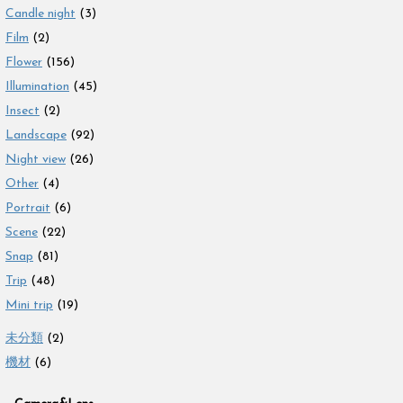
Candle night
(3)
Film
(2)
Flower
(156)
Illumination
(45)
Insect
(2)
Landscape
(92)
Night view
(26)
Other
(4)
Portrait
(6)
Scene
(22)
Snap
(81)
Trip
(48)
Mini trip
(19)
未分類
(2)
機材
(6)