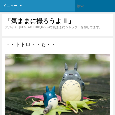
メニュー
「気ままに撮ろうよⅡ」
デジイチ（PENTAX K20D,K-5lls)で気ままにシャッターを押してます。
ト・トトロ・・も・・