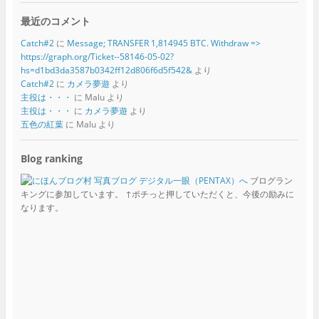
最近のコメント
Catch#2
に
Message; TRANSFER 1,814945 BTC. Withdraw =>
https://graph.org/Ticket--58146-05-02?
hs=d1bd3da3587b0342ff12d806f6d5f542&
より
Catch#2
に
カメラ夢遊
より
主役は・・・
に
Malu
より
主役は・・・
に
カメラ夢遊
より
五色の紅葉
に
Malu
より
Blog ranking
ブログラン
キングに参加しています。 ↑ポチっと押していただくと、今後の励みに
なります。