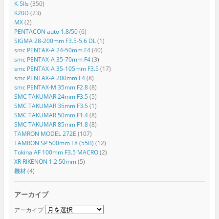
K-5IIs
(350)
K20D
(23)
MX
(2)
PENTACON auto 1.8/50
(6)
SIGMA 28-200mm F3.5-5.6 DL
(1)
smc PENTAX-A 24-50mm F4
(40)
smc PENTAX-A 35-70mm F4
(3)
smc PENTAX-A 35-105mm F3.5
(17)
smc PENTAX-A 200mm F4
(8)
smc PENTAX-M 35mm F2.8
(8)
SMC TAKUMAR 24mm F3.5
(5)
SMC TAKUMAR 35mm F3.5
(1)
SMC TAKUMAR 50mm F1.4
(8)
SMC TAKUMAR 85mm F1.8
(8)
TAMRON MODEL 272E
(107)
TAMRON SP 500mm F8 (55B)
(12)
Tokina AF 100mm F3.5 MACRO
(2)
XR RIKENON 1:2 50mm
(5)
機材
(4)
アーカイブ
アーカイブ