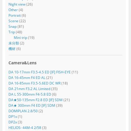
Night view
(26)
Other
(4)
Portrait
(6)
Scene
(22)
Snap
(81)
Trip
(48)
Mini trip
(19)
未分類
(2)
機材
(6)
Camera&Lens
DA 10-17mm F3.5-4.5 ED [IF] FISH-EYE
(11)
DA 16-45mm F4 ED AL
(21)
DA 16-85mm F3.5-5.6ED DC WR
(18)
DA 21mm F3.2 AL Limited
(35)
DA L 55-300mm F4-5.8 ED
(6)
DA★50-135mm F2.8 ED [IF] SDM
(21)
DA★ 300mm F4 ED [IF] SDM
(39)
DOMIPLAN 2.8/50
(2)
DP1x
(1)
DP2x
(3)
HELIOS- 44M-4 2/58
(3)