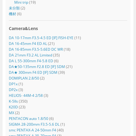
Mini trip
(19)
未分類
(2)
機材
(6)
Camera&Lens
DA 10-17mm F3.5-4.5 ED [IF] FISH-EYE
(11)
DA 16-45mm F4 ED AL
(21)
DA 16-85mm F3.5-5.6ED DC WR
(18)
DA 21mm F3.2 AL Limited
(35)
DA L 55-300mm F4-5.8 ED
(6)
DA★50-135mm F2.8 ED [IF] SDM
(21)
DA★ 300mm F4 ED [IF] SDM
(39)
DOMIPLAN 2.8/50
(2)
DP1x
(1)
DP2x
(3)
HELIOS- 44M-4 2/58
(3)
K-5IIs
(350)
K20D
(23)
MX
(2)
PENTACON auto 1.8/50
(6)
SIGMA 28-200mm F3.5-5.6 DL
(1)
smc PENTAX-A 24-50mm F4
(40)
smc PENTAX-A 35-70mm F4
(3)