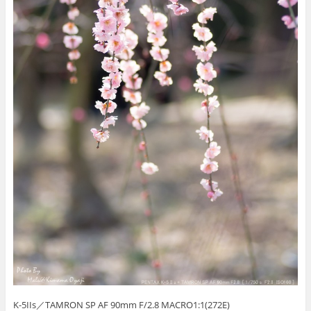
K-5IIs／TAMRON SP AF 90mm F/2.8 MACRO1:1(272E)