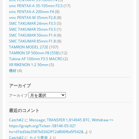
smc PENTAX-A 35-105mm F3.5
(17)
smc PENTAX-A 200mm F4
(8)
smc PENTAX-M 35mm F2.8
(8)
SMC TAKUMAR 24mm F3.5
(5)
SMC TAKUMAR 35mm F3.5
(1)
SMC TAKUMAR 50mm F1.4
(8)
SMC TAKUMAR 85mm F1.8
(8)
TAMRON MODEL 272E
(107)
TAMRON SP 500mm F8 (55B)
(12)
Tokina AF 100mm F3.5 MACRO
(2)
XR RIKENON 1:2 50mm
(5)
機材
(4)
アーカイブ
アーカイブ
最近のコメント
Catch#2
に
Message; TRANSFER 1,814945 BTC. Withdraw =>
https://graph.org/Ticket--58146-05-02?
hs=d1bd3da3587b0342ff12d806f6d5f542&
より
Catch#2
に
カメラ夢遊
より