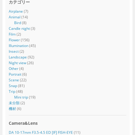
カテゴリー
Airplane
(7)
Animal
(14)
Bird
(8)
Candle night
(3)
Film
(2)
Flower
(156)
Illumination
(45)
Insect
(2)
Landscape
(92)
Night view
(26)
Other
(4)
Portrait
(6)
Scene
(22)
Snap
(81)
Trip
(48)
Mini trip
(19)
未分類
(2)
機材
(6)
Camera&Lens
DA 10-17mm F3.5-4.5 ED [IF] FISH-EYE
(11)