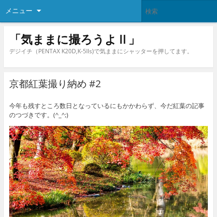
メニュー
「気ままに撮ろうよⅡ」
デジイチ（PENTAX K20D,K-5lls)で気ままにシャッターを押してます。
京都紅葉撮り納め #2
今年も残すところ数日となっているにもかかわらず、今だ紅葉の記事
のつづきです。(^_^;)