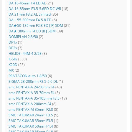
DA 16-45mm F4 ED AL
(21)
DA 16-85mm F3.5-5.6ED DC WR
(18)
DA 21mm F3.2 AL Limited
(35)
DA L 55-300mm F4-5.8 ED
(6)
DA★50-135mm F2.8 ED [IF] SDM
(21)
DA★ 300mm F4 ED [IF] SDM
(39)
DOMIPLAN 2.8/50
(2)
DP1x
(1)
DP2x
(3)
HELIOS- 44M-4 2/58
(3)
K-5IIs
(350)
K20D
(23)
MX
(2)
PENTACON auto 1.8/50
(6)
SIGMA 28-200mm F3.5-5.6 DL
(1)
smc PENTAX-A 24-50mm F4
(40)
smc PENTAX-A 35-70mm F4
(3)
smc PENTAX-A 35-105mm F3.5
(17)
smc PENTAX-A 200mm F4
(8)
smc PENTAX-M 35mm F2.8
(8)
SMC TAKUMAR 24mm F3.5
(5)
SMC TAKUMAR 35mm F3.5
(1)
SMC TAKUMAR 50mm F1.4
(8)
SMC TAKUMAR 85mm F1.8
(8)