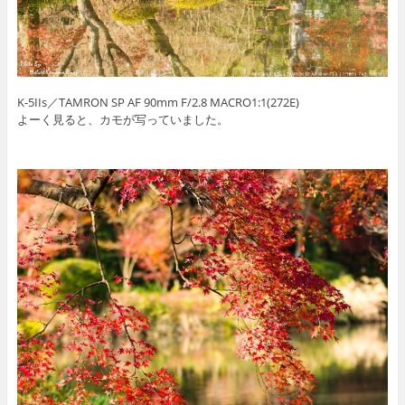
K-5IIs／TAMRON SP AF 90mm F/2.8 MACRO1:1(272E)
よーく見ると、カモが写っていました。