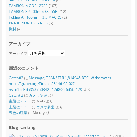
TAMRON MODEL 272E
(107)
TAMRON SP 500mm F8 (55B)
(12)
Tokina AF 100mm F3.5 MACRO
(2)
XR RIKENON 1:2 50mm
(5)
機材
(4)
アーカイブ
アーカイブ
最近のコメント
Catch#2
に
Message; TRANSFER 1,814945 BTC. Withdraw =>
https://graph.org/Ticket--58146-05-02?
hs=d1bd3da3587b0342ff12d806f6d5f542&
より
Catch#2
に
カメラ夢遊
より
主役は・・・
に
Malu
より
主役は・・・
に
カメラ夢遊
より
五色の紅葉
に
Malu
より
Blog ranking
ブログラン