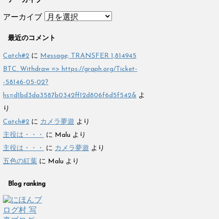
アーカイブ
アーカイブ
最近のコメント
Catch#2
に
Message; TRANSFER 1,814945
BTC. Withdraw => https://graph.org/Ticket-
-58146-05-02?
hs=d1bd3da3587b0342ff12d806f6d5f542&
よ
り
Catch#2
に
カメラ夢遊
より
主役は・・・
に
Malu
より
主役は・・・
に
カメラ夢遊
より
五色の紅葉
に
Malu
より
Blog ranking