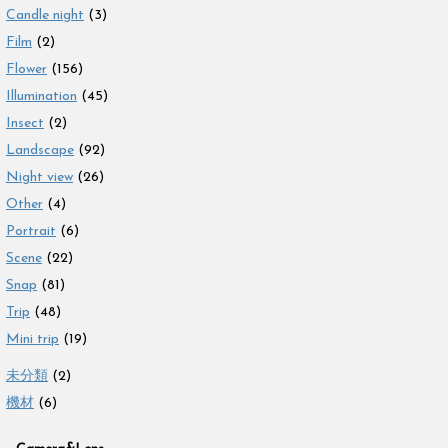
Candle night
(3)
Film
(2)
Flower
(156)
Illumination
(45)
Insect
(2)
Landscape
(92)
Night view
(26)
Other
(4)
Portrait
(6)
Scene
(22)
Snap
(81)
Trip
(48)
Mini trip
(19)
未分類
(2)
機材
(6)