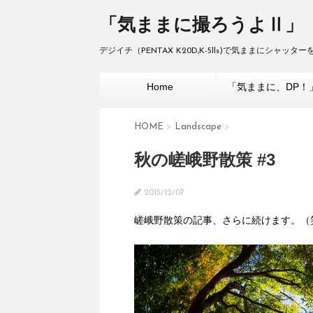
「気ままに撮ろうよⅡ」
デジイチ（PENTAX K20D,K-5lls)で気ままにシャッ
Home
「気ままに、DP！
HOME
>
Landscape
>
秋の嵯峨野散策 #3
2015/12/07
嵯峨野散策の記事、さらに続けます。（