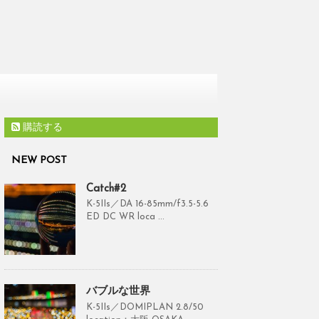
購読する
NEW POST
Catch#2
K-5IIs／DA 16-85mm/f3.5-5.6
ED DC WR loca ...
バブルな世界
K-5IIs／DOMIPLAN 2.8/50