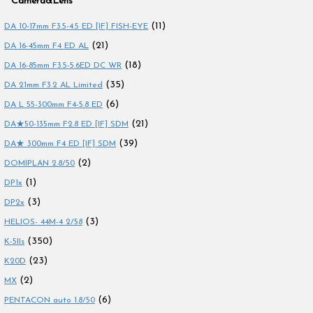
Camera&Lens
(11)
DA 10-17mm F3.5-4.5 ED [IF] FISH-EYE
(21)
DA 16-45mm F4 ED AL
(18)
DA 16-85mm F3.5-5.6ED DC WR
(35)
DA 21mm F3.2 AL Limited
(6)
DA L 55-300mm F4-5.8 ED
(21)
DA★50-135mm F2.8 ED [IF] SDM
(39)
DA★ 300mm F4 ED [IF] SDM
(2)
DOMIPLAN 2.8/50
(1)
DP1x
(3)
DP2x
(3)
HELIOS- 44M-4 2/58
(350)
K-5IIs
(23)
K20D
(2)
MX
(6)
PENTACON auto 1.8/50