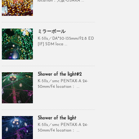
location：大阪-OSAKA ...
ミラーボール
K-5IIs／DA*50-135mm/f2.8 ED
[IF] SDM loca ...
Shower of the light#2
K-5IIs／smc PENTAX-A 24-
50mm/f4 location： ...
Shower of the light
K-5IIs／smc PENTAX-A 24-
50mm/f4 location： ...