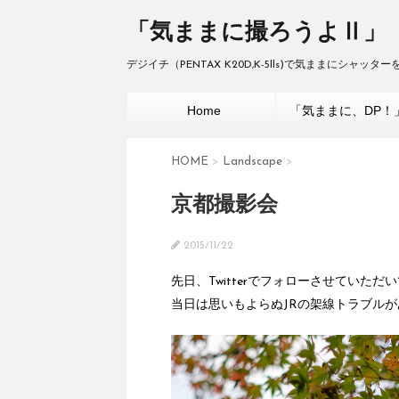
「気ままに撮ろうよⅡ」
デジイチ（PENTAX K20D,K-5lls)で気ままにシャッ
Home
「気ままに、DP！
HOME
>
Landscape
>
京都撮影会
2015/11/22
先日、Twitterでフォローさせていた
当日は思いもよらぬJRの架線トラブル