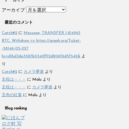
アーカイブ
アーカイブ
最近のコメント
Catch#2
に
Message; TRANSFER 1,814945
BTC. Withdraw => https://graph.org/Ticket-
-58146-05-02?
hs=d1bd3da3587b0342ff12d806f6d5f542&
よ
り
Catch#2
に
カメラ夢遊
より
主役は・・・
に
Malu
より
主役は・・・
に
カメラ夢遊
より
五色の紅葉
に
Malu
より
Blog ranking