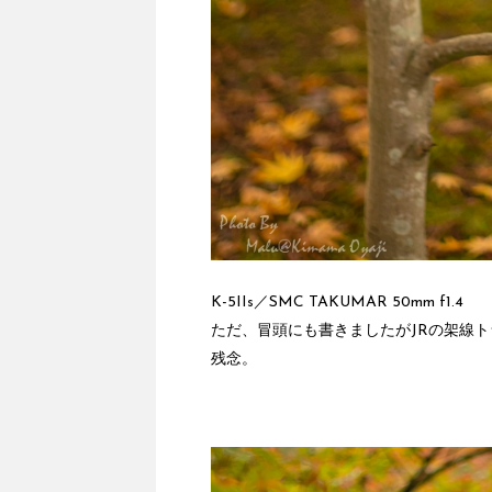
K-5IIs／SMC TAKUMAR 50mm f1.4
ただ、冒頭にも書きましたがJRの架線
残念。