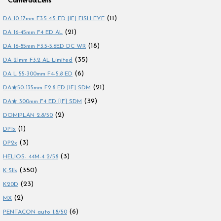
Camera&Lens
(11)
DA 10-17mm F3.5-4.5 ED [IF] FISH-EYE
(21)
DA 16-45mm F4 ED AL
(18)
DA 16-85mm F3.5-5.6ED DC WR
(35)
DA 21mm F3.2 AL Limited
(6)
DA L 55-300mm F4-5.8 ED
(21)
DA★50-135mm F2.8 ED [IF] SDM
(39)
DA★ 300mm F4 ED [IF] SDM
(2)
DOMIPLAN 2.8/50
(1)
DP1x
(3)
DP2x
(3)
HELIOS- 44M-4 2/58
(350)
K-5IIs
(23)
K20D
(2)
MX
(6)
PENTACON auto 1.8/50