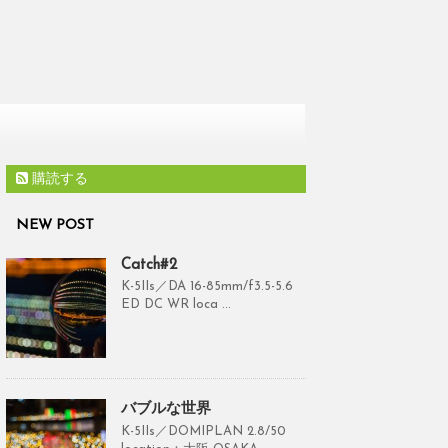
購読する
NEW POST
Catch#2
K-5IIs／DA 16-85mm/f3.5-5.6
ED DC WR loca ...
バブルな世界
K-5IIs／DOMIPLAN 2.8/50