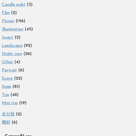
Candle night
(3)
Film
(2)
Flower
(156)
Illumination
(45)
Insect
(2)
Landscape
(92)
Night view
(26)
Other
(4)
Portrait
(6)
Scene
(22)
Snap
(81)
Trip
(48)
Mini trip
(19)
未分類
(2)
機材
(6)