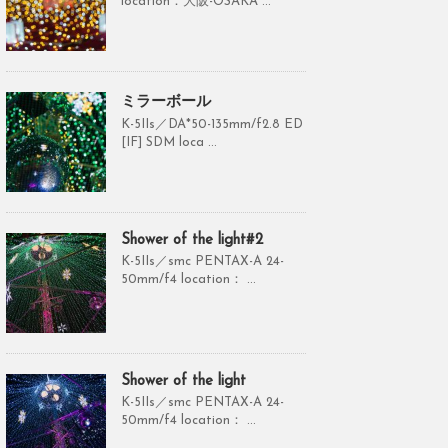
location：大阪-OSAKA ...
ミラーボール
K-5IIs／DA*50-135mm/f2.8 ED
[IF] SDM loca ...
Shower of the light#2
K-5IIs／smc PENTAX-A 24-
50mm/f4 location： ...
Shower of the light
K-5IIs／smc PENTAX-A 24-
50mm/f4 location： ...