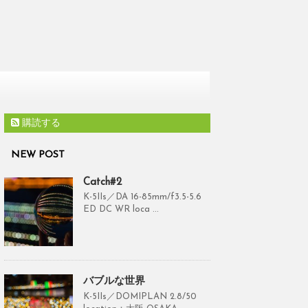
購読する
NEW POST
Catch#2
K-5IIs／DA 16-85mm/f3.5-5.6
ED DC WR loca ...
バブルな世界
K-5IIs／DOMIPLAN 2.8/50