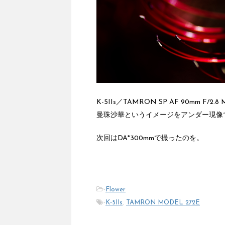
K-5IIs／TAMRON SP AF 90mm F/2.8 M
曼珠沙華
というイメージをアンダー現像
次回はDA*300mmで撮ったのを。
-
Flower
-
K-5IIs
,
TAMRON MODEL 272E