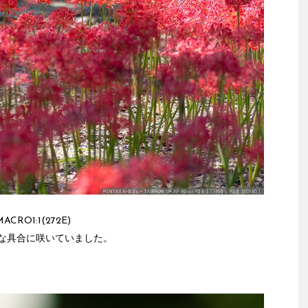
ACRO1:1(272E)
な具合に咲いていました。