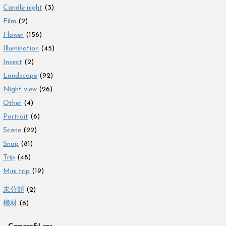
Candle night
(3)
Film
(2)
Flower
(156)
Illumination
(45)
Insect
(2)
Landscape
(92)
Night view
(26)
Other
(4)
Portrait
(6)
Scene
(22)
Snap
(81)
Trip
(48)
Mini trip
(19)
未分類
(2)
機材
(6)