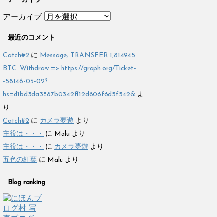
アーカイブ
アーカイブ
最近のコメント
Catch#2
に
Message; TRANSFER 1,814945
BTC. Withdraw => https://graph.org/Ticket-
-58146-05-02?
hs=d1bd3da3587b0342ff12d806f6d5f542&
よ
り
Catch#2
に
カメラ夢遊
より
主役は・・・
に
Malu
より
主役は・・・
に
カメラ夢遊
より
五色の紅葉
に
Malu
より
Blog ranking