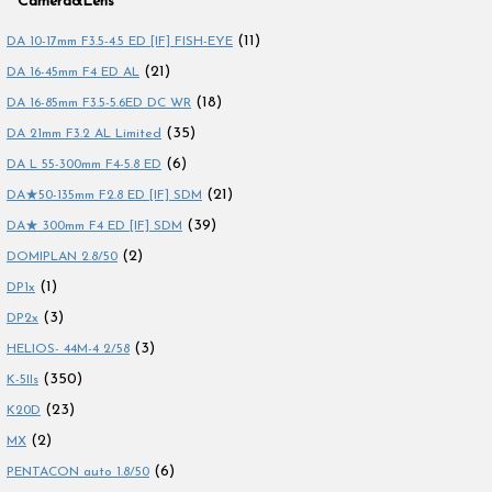
Camera&Lens
(11)
DA 10-17mm F3.5-4.5 ED [IF] FISH-EYE
(21)
DA 16-45mm F4 ED AL
(18)
DA 16-85mm F3.5-5.6ED DC WR
(35)
DA 21mm F3.2 AL Limited
(6)
DA L 55-300mm F4-5.8 ED
(21)
DA★50-135mm F2.8 ED [IF] SDM
(39)
DA★ 300mm F4 ED [IF] SDM
(2)
DOMIPLAN 2.8/50
(1)
DP1x
(3)
DP2x
(3)
HELIOS- 44M-4 2/58
(350)
K-5IIs
(23)
K20D
(2)
MX
(6)
PENTACON auto 1.8/50