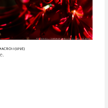
ACRO1:1(272E)
で。