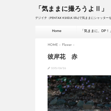
「気ままに撮ろうよⅡ」
デジイチ（PENTAX K20D,K-5lls)で気ままにシャッ
Home
「気ままに、DP！
HOME
>
Flower
>
彼岸花 赤
2015/09/26