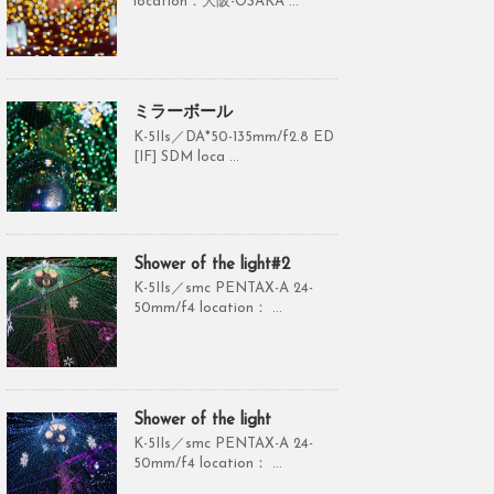
location：大阪-OSAKA ...
ミラーボール
K-5IIs／DA*50-135mm/f2.8 ED
[IF] SDM loca ...
Shower of the light#2
K-5IIs／smc PENTAX-A 24-
50mm/f4 location： ...
Shower of the light
K-5IIs／smc PENTAX-A 24-
50mm/f4 location： ...