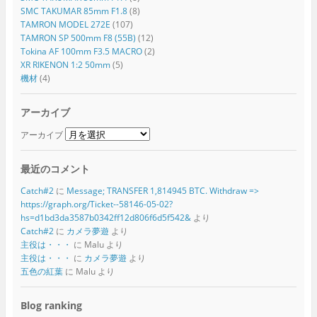
SMC TAKUMAR 85mm F1.8
(8)
TAMRON MODEL 272E
(107)
TAMRON SP 500mm F8 (55B)
(12)
Tokina AF 100mm F3.5 MACRO
(2)
XR RIKENON 1:2 50mm
(5)
機材
(4)
アーカイブ
アーカイブ
最近のコメント
Catch#2
に
Message; TRANSFER 1,814945 BTC. Withdraw =>
https://graph.org/Ticket--58146-05-02?
hs=d1bd3da3587b0342ff12d806f6d5f542&
より
Catch#2
に
カメラ夢遊
より
主役は・・・
に
Malu
より
主役は・・・
に
カメラ夢遊
より
五色の紅葉
に
Malu
より
Blog ranking