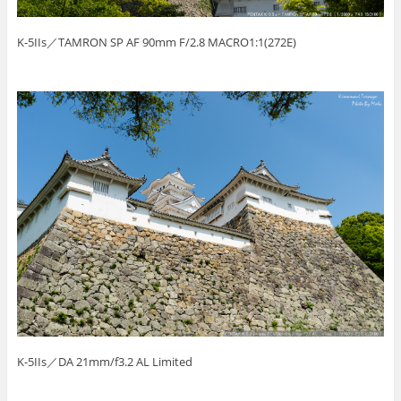
K-5IIs／TAMRON SP AF 90mm F/2.8 MACRO1:1(272E)
K-5IIs／DA 21mm/f3.2 AL Limited