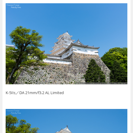
K-5IIs／DA 21mm/f3.2 AL Limited