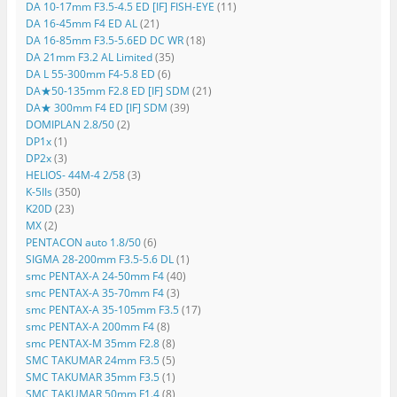
DA 10-17mm F3.5-4.5 ED [IF] FISH-EYE
(11)
DA 16-45mm F4 ED AL
(21)
DA 16-85mm F3.5-5.6ED DC WR
(18)
DA 21mm F3.2 AL Limited
(35)
DA L 55-300mm F4-5.8 ED
(6)
DA★50-135mm F2.8 ED [IF] SDM
(21)
DA★ 300mm F4 ED [IF] SDM
(39)
DOMIPLAN 2.8/50
(2)
DP1x
(1)
DP2x
(3)
HELIOS- 44M-4 2/58
(3)
K-5IIs
(350)
K20D
(23)
MX
(2)
PENTACON auto 1.8/50
(6)
SIGMA 28-200mm F3.5-5.6 DL
(1)
smc PENTAX-A 24-50mm F4
(40)
smc PENTAX-A 35-70mm F4
(3)
smc PENTAX-A 35-105mm F3.5
(17)
smc PENTAX-A 200mm F4
(8)
smc PENTAX-M 35mm F2.8
(8)
SMC TAKUMAR 24mm F3.5
(5)
SMC TAKUMAR 35mm F3.5
(1)
SMC TAKUMAR 50mm F1.4
(8)