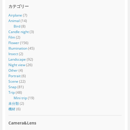
カテゴリー
Airplane
(7)
Animal
(14)
Bird
(8)
Candle night
(3)
Film
(2)
Flower
(156)
Illumination
(45)
Insect
(2)
Landscape
(92)
Night view
(26)
Other
(4)
Portrait
(6)
Scene
(22)
Snap
(81)
Trip
(48)
Mini trip
(19)
未分類
(2)
機材
(6)
Camera&Lens