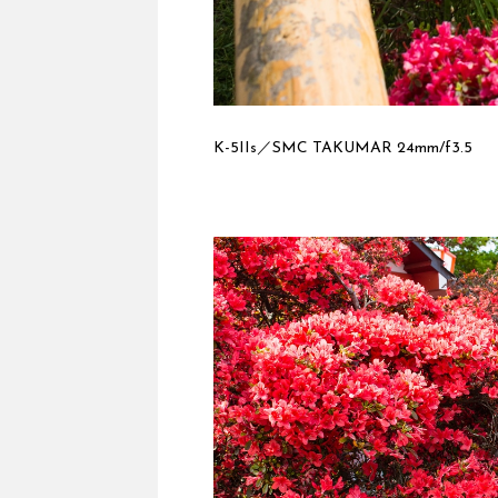
K-5IIs／SMC TAKUMAR 24mm/f3.5