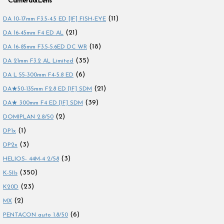
Camera&Lens
(11)
DA 10-17mm F3.5-4.5 ED [IF] FISH-EYE
(21)
DA 16-45mm F4 ED AL
(18)
DA 16-85mm F3.5-5.6ED DC WR
(35)
DA 21mm F3.2 AL Limited
(6)
DA L 55-300mm F4-5.8 ED
(21)
DA★50-135mm F2.8 ED [IF] SDM
(39)
DA★ 300mm F4 ED [IF] SDM
(2)
DOMIPLAN 2.8/50
(1)
DP1x
(3)
DP2x
(3)
HELIOS- 44M-4 2/58
(350)
K-5IIs
(23)
K20D
(2)
MX
(6)
PENTACON auto 1.8/50