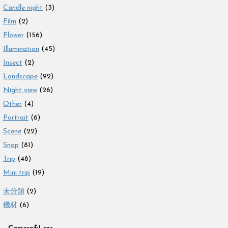
Candle night
(3)
Film
(2)
Flower
(156)
Illumination
(45)
Insect
(2)
Landscape
(92)
Night view
(26)
Other
(4)
Portrait
(6)
Scene
(22)
Snap
(81)
Trip
(48)
Mini trip
(19)
未分類
(2)
機材
(6)