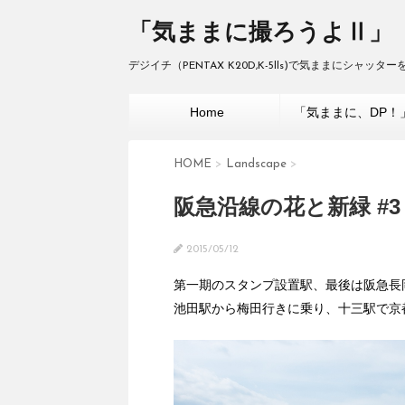
「気ままに撮ろうよⅡ」
デジイチ（PENTAX K20D,K-5lls)で気ままにシャッ
Home
「気ままに、DP！
HOME
>
Landscape
>
阪急沿線の花と新緑 #3
2015/05/12
第一期のスタンプ設置駅、最後は阪急長
池田駅から梅田行きに乗り、十三駅で京