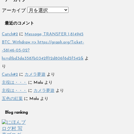
アーカイブ
アーカイブ
最近のコメント
Catch#2
に
Message; TRANSFER 1,814945
BTC. Withdraw => https://graph.org/Ticket-
-58146-05-02?
hs=d1bd3da3587b0342ff12d806f6d5f542&
よ
り
Catch#2
に
カメラ夢遊
より
主役は・・・
に
Malu
より
主役は・・・
に
カメラ夢遊
より
五色の紅葉
に
Malu
より
Blog ranking