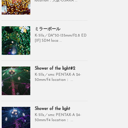
location：大阪-OSAKA ...
ミラーボール
K-5IIs／DA*50-135mm/f2.8 ED
[IF] SDM loca ...
Shower of the light#2
K-5IIs／smc PENTAX-A 24-
50mm/f4 location： ...
Shower of the light
K-5IIs／smc PENTAX-A 24-
50mm/f4 location： ...