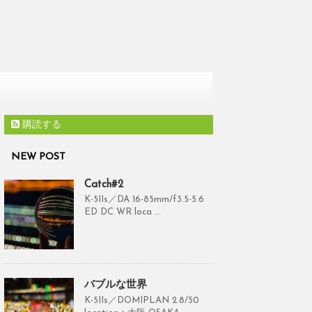
購読する
NEW POST
Catch#2
K-5IIs／DA 16-85mm/f3.5-5.6
ED DC WR loca ...
バブルな世界
K-5IIs／DOMIPLAN 2.8/50